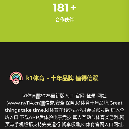
200
+
合作伙伴
k1体育▓2025最新版入口-官网-登录-网址
(www.ny114.cn)▓信誉,安全,保障,k1体育十年品牌,Great
things take time.k1体育在线登录登录会员账号后,进入全
站入口,下载APP后体验电子竞技,真人互动与体育类游戏,网
页与手机版都支持完美运行,畅享乐趣,k1体育官网入口网址.