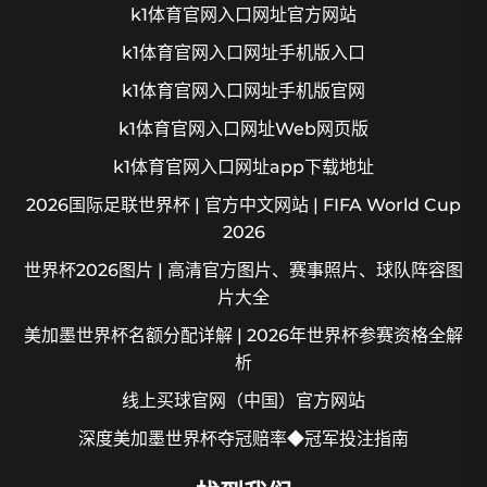
k1体育官网入口网址官方网站
k1体育官网入口网址手机版入口
k1体育官网入口网址手机版官网
k1体育官网入口网址Web网页版
k1体育官网入口网址app下载地址
2026国际足联世界杯 | 官方中文网站 | FIFA World Cup
2026
世界杯2026图片 | 高清官方图片、赛事照片、球队阵容图
片大全
美加墨世界杯名额分配详解 | 2026年世界杯参赛资格全解
析
线上买球官网（中国）官方网站
深度美加墨世界杯夺冠赔率◆冠军投注指南