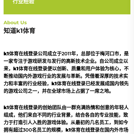
行业经验
About Us
知道k1体育
k1体育在线登录
公司成立于2011年，总部位于梅河口市，是
一家专注于游戏研发与发行的高新技术企业。自公司成立以
来，
k1体育在线登录
便以创新、质量和用户体验为核心，不
断推动国内外游戏行业的发展与革新。凭借着深厚的技术实
力和丰富的行业经验，
k1体育在线登录
已经发展成国内领先
的游戏公司之一，并在全球市场上占据了一席之地。
k1体育在线登录
的创始团队由一群充满热情和创意的年轻人
组成，他们来自不同的行业背景，结合各自的专业技能，致
力于打造引人入胜的游戏体验。从最初的几名员工，到如今
拥有超过300名员工的规模，
k1体育在线登录
在国内外市场